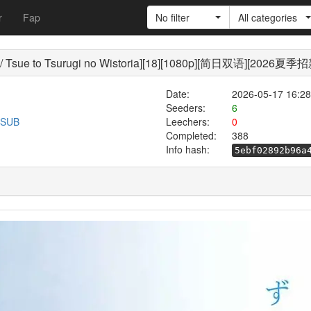
r
Fap
No filter
All categories
 Tsurugi no Wistoria][18][1080p][简日双语][2026夏
Date:
2026-05-17 16:28
Seeders:
6
n-SUB
Leechers:
0
Completed:
388
Info hash:
5ebf02892b96a