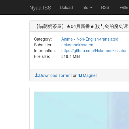
Nyaa ISS
Upload
Info
RSS
Twitte
【喵萌奶茶屋】★04月新番★[杖与剑的魔剑谭 / Tsue to
Category:
Anime
-
Non-English-translated
Submitter:
nekomoekissaten
Information:
https://github.com/Nekomoekissate
File size:
519.4 MiB
Download Torrent
or
Magnet