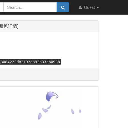
Guest
季招新见详情]
48084223d82192ea92b33cb0938