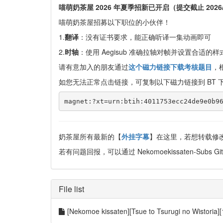
喵萌奶茶屋 2026 年夏季招新已开启（提交截止 2026/6/
喵萌奶茶屋招募以下职位的小伙伴！
1.
翻译
：没有证书要求，能正确听译一集动画即可
2.
时轴
：使用 Aegisub 准确拉轴对帧并设置合适的
请有意加入的朋友通过
这个磁力链接下载考核题目
，
如您无法正常点击链接，可复制以下磁力链接到 BT 
奶茶屋所有最新的【
外挂字幕
】在这里，若想转载修改见 
若有问题回报，可以通过 Nekomoekissaten-Subs Git
File list
[Nekomoe kissaten][Tsue to Tsurugi no Wistoria