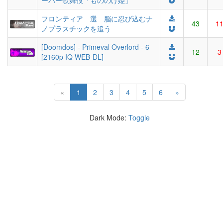
ーパー歌舞伎「もののけ姫」
フロンティア 選 脳に忍び込むナ
43
1
ノプラスチックを追う
[Doomdos] - Primeval Overlord - 6
12
3
[2160p IQ WEB-DL]
(current)
«
1
2
3
4
5
6
»
Dark Mode:
Toggle