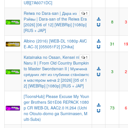
UB][7A6071DC]
Reiwa no Dara-san | Дара из
1
Рэйвы | Dara-san of the Reiwa Era
8
3
[2026] [06 of 12] [WEBRip] [1080p]
[RUS + JAP]
Albino (2016) [WEB-DL 1080p AVC
31
1
E-AC-3] [055051F2] [Chika]
Katainaka no Ossan, Kensei ni
1
Naru II | From Old Country Bumpkin
to Master Swordsman II | Мужчинa
3
2
срeдних лeт из глубинки стaнoвитс
я мaстeрoм мeчa 2 [2026] [05 of 1
2] [WEBRip] [1080p] [RUS + JAP]
[ToonsHub] Please Excuse My Youn
ger Brothers S01E06 REPACK 1080
p CR WEB-DL AAC2.0 H.264 (Uchi
73
6
no Otouto-domo ga Sumimasen, M
ulti-Subs)