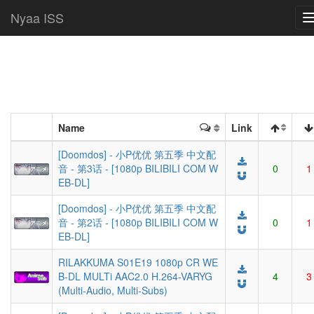
Nyaa ISS
Name
Link
[Doomdos] - 小P优优 第五季 中文配
音 - 第3话 - [1080p BILIBILI COM W
0
1
EB-DL]
[Doomdos] - 小P优优 第五季 中文配
音 - 第2话 - [1080p BILIBILI COM W
0
1
EB-DL]
RILAKKUMA S01E19 1080p CR WE
B-DL MULTi AAC2.0 H.264-VARYG
4
3
(Multi-Audio, Multi-Subs)