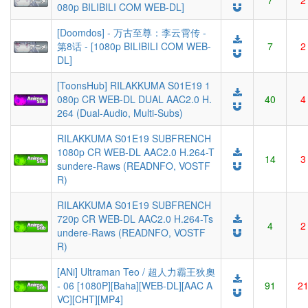
7
2
080p BILIBILI COM WEB-DL]
[Doomdos] - 万古至尊：李云霄传 -
第8话 - [1080p BILIBILI COM WEB-
7
2
DL]
[ToonsHub] RILAKKUMA S01E19 1
080p CR WEB-DL DUAL AAC2.0 H.
40
4
264 (Dual-Audio, Multi-Subs)
RILAKKUMA S01E19 SUBFRENCH
1080p CR WEB-DL AAC2.0 H.264-T
14
3
sundere-Raws (READNFO, VOSTF
R)
RILAKKUMA S01E19 SUBFRENCH
720p CR WEB-DL AAC2.0 H.264-Ts
4
2
undere-Raws (READNFO, VOSTF
R)
[ANi] Ultraman Teo / 超人力霸王狄奧
- 06 [1080P][Baha][WEB-DL][AAC A
91
2
VC][CHT][MP4]