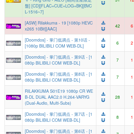
盤] [CD][FLAC+CUE+LOG+BK][BVC
L-1516~7]
[ASW] Rilakkuma - 19 [1080p HEVC
42
6
x265 10Bit][AAC]
[Doomdos] - 掌门低调点 - 第10话 -
6
2
[1080p BILIBILI COM WEB-DL]
[Doomdos] - 掌门低调点 - 第9话 - [1
7
1
080p BILIBILI COM WEB-DL]
[Doomdos] - 掌门低调点 - 第8话 - [1
7
1
080p BILIBILI COM WEB-DL]
RILAKKUMA S01E19 1080p CR WE
B-DL DUAL AAC2.0 H.264-VARYG
28
1
(Dual-Audio, Multi-Subs)
[Doomdos] - 掌门低调点 - 第7话 - [1
8
1
080p BILIBILI COM WEB-DL]
[Doomdos] - 掌门低调点 - 第6话 - [1