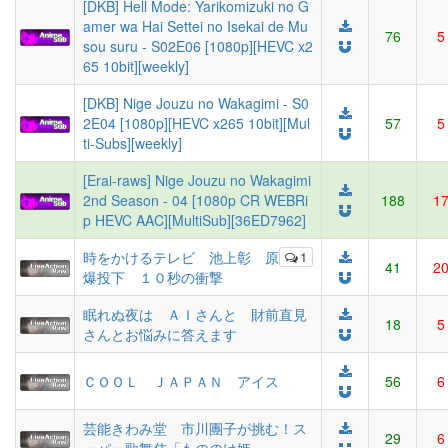
[DKB] Hell Mode: Yarikomizuki no G
amer wa Hai Settei no Isekai de Mu
76
5
sou suru - S02E06 [1080p][HEVC x2
65 10bit][weekly]
[DKB] Nige Jouzu no Wakagimi - S0
2E04 [1080p][HEVC x265 10bit][Mul
57
5
ti-Subs][weekly]
[Erai-raws] Nige Jouzu no Wakagimi
2nd Season - 04 [1080p CR WEBRi
188
1
p HEVC AAC][MultiSub][36ED7962]
時をかけるテレビ 池上彰 原
1
41
2
爆投下 １０秒の衝撃
眠れぬ夜は ＡＩさんと 財前直見
18
5
さんとお悩みに答えます
ＣＯＯＬ ＪＡＰＡＮ アイス
56
6
芸能きわみ堂 市川團子が挑む！ス
29
6