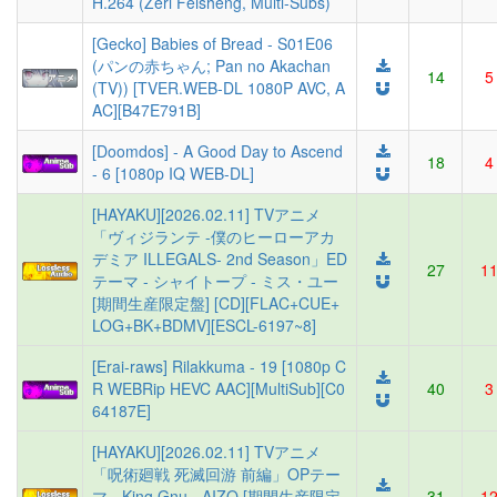
H.264 (Zeri Feisheng, Multi-Subs)
[Gecko] Babies of Bread - S01E06
(パンの赤ちゃん; Pan no Akachan
14
5
(TV)) [TVER.WEB-DL 1080P AVC, A
AC][B47E791B]
[Doomdos] - A Good Day to Ascend
18
4
- 6 [1080p IQ WEB-DL]
[HAYAKU][2026.02.11] TVアニメ
「ヴィジランテ -僕のヒーローアカ
デミア ILLEGALS- 2nd Season」ED
27
1
テーマ - シャイトープ - ミス・ユー
[期間生産限定盤] [CD][FLAC+CUE+
LOG+BK+BDMV][ESCL-6197~8]
[Erai-raws] Rilakkuma - 19 [1080p C
R WEBRip HEVC AAC][MultiSub][C0
40
3
64187E]
[HAYAKU][2026.02.11] TVアニメ
「呪術廻戦 死滅回游 前編」OPテー
マ - King Gnu - AIZO [期間生産限定
31
1