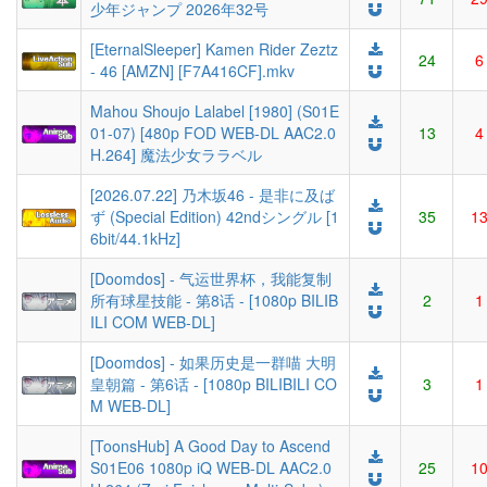
少年ジャンプ 2026年32号
[EternalSleeper] Kamen Rider Zeztz
24
6
- 46 [AMZN] [F7A416CF].mkv
Mahou Shoujo Lalabel [1980] (S01E
01-07) [480p FOD WEB-DL AAC2.0
13
4
H.264] 魔法少女ララベル
[2026.07.22] 乃木坂46 - 是非に及ば
ず (Special Edition) 42ndシングル [1
35
1
6bit/44.1kHz]
[Doomdos] - 气运世界杯，我能复制
所有球星技能 - 第8话 - [1080p BILIB
2
1
ILI COM WEB-DL]
[Doomdos] - 如果历史是一群喵 大明
皇朝篇 - 第6话 - [1080p BILIBILI CO
3
1
M WEB-DL]
[ToonsHub] A Good Day to Ascend
S01E06 1080p iQ WEB-DL AAC2.0
25
1