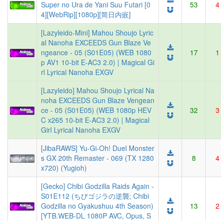
Super no Ura de Yani Suu Futari [0
53
4
4][WebRip][1080p][简日内嵌]
[Lazyleido-Mini] Mahou Shoujo Lyric
al Nanoha EXCEEDS Gun Blaze Ve
ngeance - 05 (S01E05) (WEB 1080
17
1
p AV1 10-bit E-AC3 2.0) | Magical Gi
rl Lyrical Nanoha EXGV
[Lazyleido] Mahou Shoujo Lyrical Na
noha EXCEEDS Gun Blaze Vengean
ce - 05 (S01E05) (WEB 1080p HEV
32
3
C x265 10-bit E-AC3 2.0) | Magical
Girl Lyrical Nanoha EXGV
[JibaRAWS] Yu-Gi-Oh! Duel Monster
s GX 20th Remaster - 069 (TX 1280
8
4
x720) (Yugioh)
[Gecko] Chibi Godzilla Raids Again -
S01E112 (ちびゴジラの逆襲; Chibi
Godzilla no Gyakushuu 4th Season)
13
2
[YTB.WEB-DL 1080P AVC, Opus, S