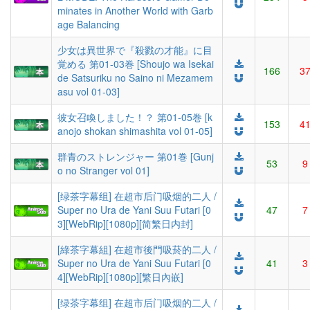
minates in Another World with Garb
age Balancing
少女は異世界で『殺戮の才能』に目
覚める 第01-03巻 [Shoujo wa Isekai
166
3
de Satsuriku no Saino ni Mezamem
asu vol 01-03]
彼女召喚しました！？ 第01-05巻 [k
153
4
anojo shokan shimashita vol 01-05]
群青のストレンジャー 第01巻 [Gunj
53
9
o no Stranger vol 01]
[绿茶字幕组] 在超市后门吸烟的二人 /
Super no Ura de Yani Suu Futari [0
47
7
3][WebRip][1080p][简繁日内封]
[綠茶字幕組] 在超市後門吸菸的二人 /
Super no Ura de Yani Suu Futari [0
41
3
4][WebRip][1080p][繁日內嵌]
[绿茶字幕组] 在超市后门吸烟的二人 /