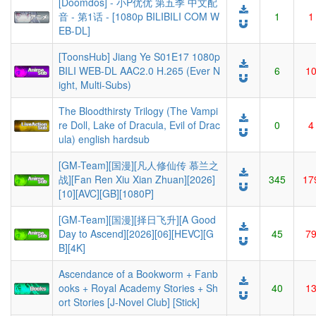
[Doomdos] - 小P优优 第五季 中文配
音 - 第1话 - [1080p BILIBILI COM W
1
1
EB-DL]
[ToonsHub] Jiang Ye S01E17 1080p
BILI WEB-DL AAC2.0 H.265 (Ever N
6
1
ight, Multi-Subs)
The Bloodthirsty Trilogy (The Vampi
re Doll, Lake of Dracula, Evil of Drac
0
4
ula) english hardsub
[GM-Team][国漫][凡人修仙传 慕兰之
战][Fan Ren Xiu Xian Zhuan][2026]
345
17
[10][AVC][GB][1080P]
[GM-Team][国漫][择日飞升][A Good
Day to Ascend][2026][06][HEVC][G
45
7
B][4K]
Ascendance of a Bookworm + Fanb
ooks + Royal Academy Stories + Sh
40
1
ort Stories [J-Novel Club] [Stick]