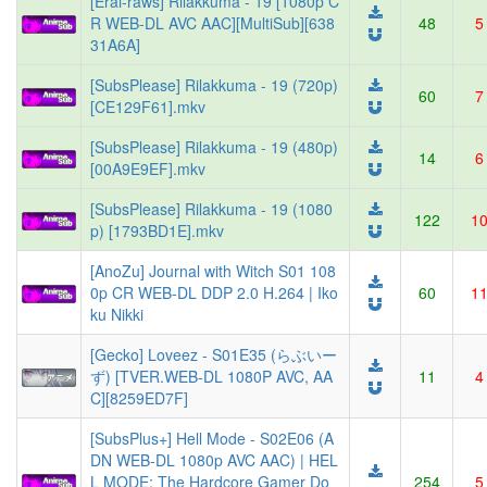
[Erai-raws] Rilakkuma - 19 [1080p C
R WEB-DL AVC AAC][MultiSub][638
48
5
31A6A]
[SubsPlease] Rilakkuma - 19 (720p)
60
7
[CE129F61].mkv
[SubsPlease] Rilakkuma - 19 (480p)
14
6
[00A9E9EF].mkv
[SubsPlease] Rilakkuma - 19 (1080
122
1
p) [1793BD1E].mkv
[AnoZu] Journal with Witch S01 108
0p CR WEB-DL DDP 2.0 H.264 | Iko
60
1
ku Nikki
[Gecko] Loveez - S01E35 (らぶいー
ず) [TVER.WEB-DL 1080P AVC, AA
11
4
C][8259ED7F]
[SubsPlus+] Hell Mode - S02E06 (A
DN WEB-DL 1080p AVC AAC) | HEL
L MODE: The Hardcore Gamer Do
254
5