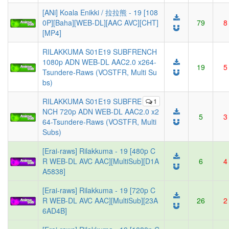
[ANi] Koala Enikki / 拉拉熊 - 19 [108
0P][Baha][WEB-DL][AAC AVC][CHT]
79
8
[MP4]
RILAKKUMA S01E19 SUBFRENCH
1080p ADN WEB-DL AAC2.0 x264-
19
5
Tsundere-Raws (VOSTFR, Multi Su
bs)
RILAKKUMA S01E19 SUBFRE
1
NCH 720p ADN WEB-DL AAC2.0 x2
5
3
64-Tsundere-Raws (VOSTFR, Multi
Subs)
[Erai-raws] Rilakkuma - 19 [480p C
R WEB-DL AVC AAC][MultiSub][D1A
6
4
A5838]
[Erai-raws] Rilakkuma - 19 [720p C
R WEB-DL AVC AAC][MultiSub][23A
26
2
6AD4B]